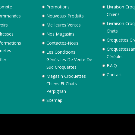
ompte
Promotions
Livraison Croq
Chiens
ommandes
Nouveaux Produits
Livraison Croq
oirs
Meilleures Ventes
Chats
resses
Nos Magasins
Croquettes Gr
formations
Contactez-Nous
Croquettessa
nelles
Les Conditions
Céréales
fier
Générales De Vente De
F.A.Q
Sud Croquettes
Contact
Magasin Croquettes
Chiens Et Chats
Perpignan
Sitemap