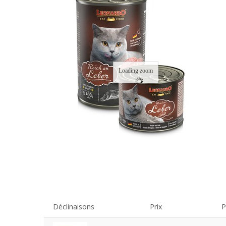
Loading zoom
Déclinaisons
Prix
P