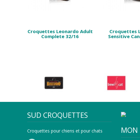
ardo
Croquettes Leonardo Adult
Croquettes 
Complete 32/16
Sensitive Can
SUD CROQUETTES
MON 
Croquettes pour chiens et pour chats