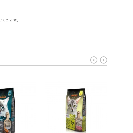
 de zinc,
Cro
Sa