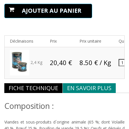
AJOUTER AU PANIER
Déclinaisons
Prix
Prix unitaire
Quant
20,40 €
8.50 € / Kg
2,4 Kg
FICHE TECHNIQUE
EN SAVOIR PLUS
Composition :
Viandes et sous-produits d´origine animale (65 %; dont Volaille
40 %, Bœuf 25 %, Bouillon de viande 29,5 %); Oeufs et dérivés d