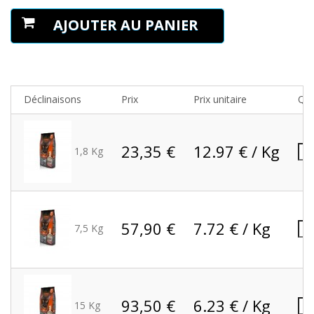
AJOUTER AU PANIER
Déclinaisons
Prix
Prix unitaire
Qua
23,35 €
12.97 € / Kg
1,8 Kg
57,90 €
7.72 € / Kg
7,5 Kg
93,50 €
6.23 € / Kg
15 Kg