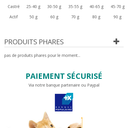
Castré
25-40 g
30-50 g
35-55 g
40-65 g
45-70 g
Actif
50 g
60 g
70 g
80 g
90 g
PRODUITS PHARES
pas de produits phares pour le moment...
PAIEMENT SÉCURISÉ
Via notre banque partenaire ou Paypal