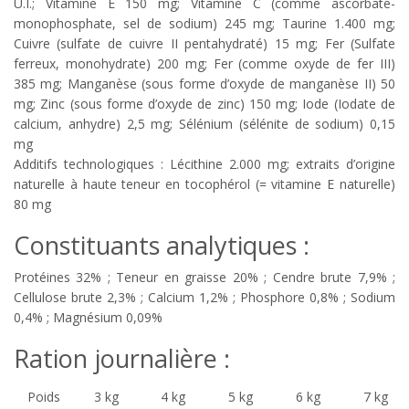
U.I.; Vitamine E 150 mg; Vitamine C (comme ascorbate-
monophosphate, sel de sodium) 245 mg; Taurine 1.400 mg;
Cuivre (sulfate de cuivre II pentahydraté) 15 mg; Fer (Sulfate
ferreux, monohydrate) 200 mg; Fer (comme oxyde de fer III)
385 mg; Manganèse (sous forme d’oxyde de manganèse II) 50
mg; Zinc (sous forme d’oxyde de zinc) 150 mg; Iode (Iodate de
calcium, anhydre) 2,5 mg; Sélénium (sélénite de sodium) 0,15
mg
Additifs technologiques : Lécithine 2.000 mg; extraits d’origine
naturelle à haute teneur en tocophérol (= vitamine E naturelle)
80 mg
Constituants analytiques :
Protéines 32% ; Teneur en graisse 20% ; Cendre brute 7,9% ;
Cellulose brute 2,3% ; Calcium 1,2% ; Phosphore 0,8% ; Sodium
0,4% ; Magnésium 0,09%
Ration journalière :
Poids
3 kg
4 kg
5 kg
6 kg
7 kg