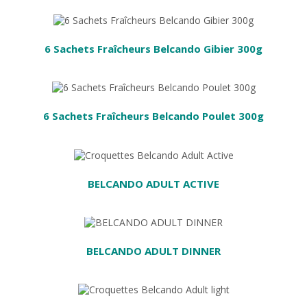
R
6 Sachets Fraîcheurs Belcando Gibier 300g
R
6 Sachets Fraîcheurs Belcando Poulet 300g
AU PANIER
BELCANDO ADULT ACTIVE
ER AU PANIER
BELCANDO ADULT DINNER
R AU PANIER