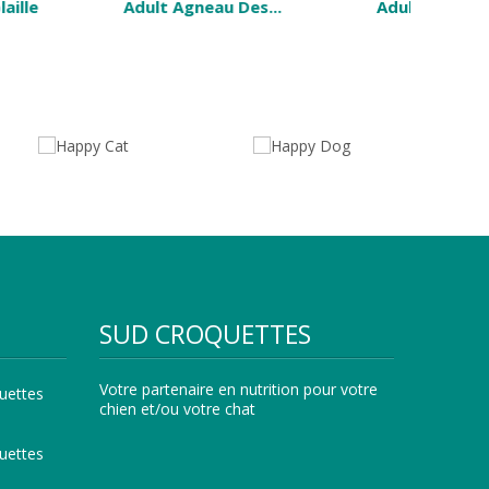
gneau Des...
Adult Boeuf Bavarois
Vol
SUD CROQUETTES
Votre partenaire en nutrition pour votre
uettes
chien et/ou votre chat
uettes