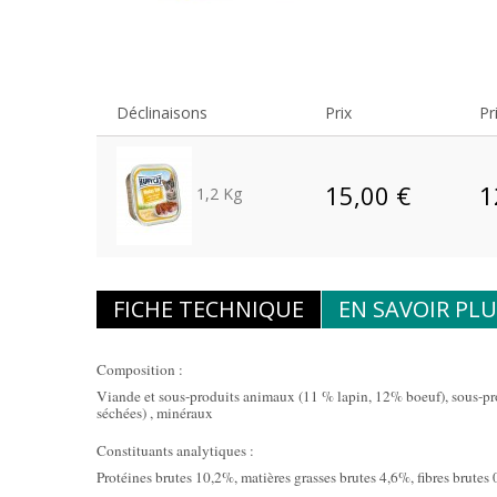
Déclinaisons
Prix
Pr
15,00 €
1
1,2 Kg
FICHE TECHNIQUE
EN SAVOIR PLU
Composition :
Viande et sous-produits animaux (11 % lapin, 12% boeuf), sous-pr
séchées) , minéraux
Constituants analytiques :
Protéines brutes 10,2%, matières grasses brutes 4,6%, fibres brute