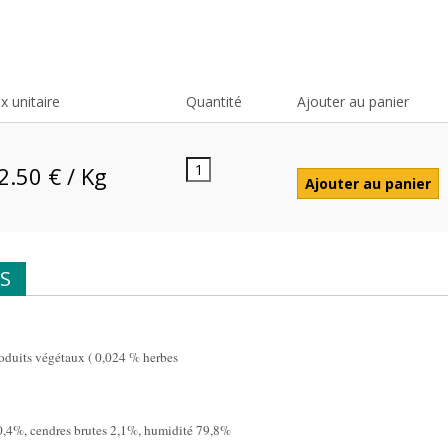
ix unitaire
Quantité
Ajouter au panier
2.50 € / Kg
S
oduits végétaux ( 0,024 % herbes
s 0,4%, cendres brutes 2,1%, humidité 79,8%