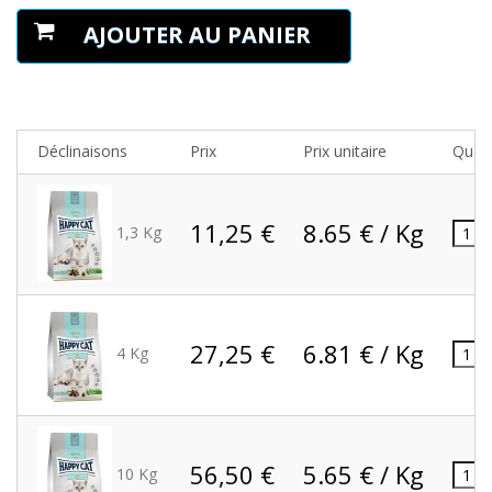
AJOUTER AU PANIER
Déclinaisons
Prix
Prix unitaire
Quant
11,25 €
8.65 € / Kg
1,3 Kg
27,25 €
6.81 € / Kg
4 Kg
56,50 €
5.65 € / Kg
10 Kg