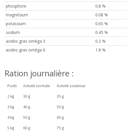
phosphore
0.8 %
magnésium
0.08 %
potassium
0.65 %
sodium
0.45 %
acides gras oméga 3
0.2 %
acides gras oméga 6
1.8 %
Ration journalière :
Poids
Activité normale
Activité soutenue
2 kg
30 g
35 g
3 kg
40 g
50 g
4 kg
50 g
60 g
5 kg
60 g
75 g