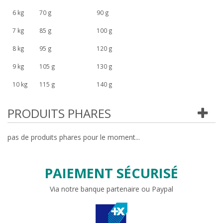
6 kg
70 g
90 g
7 kg
85 g
100 g
8 kg
95 g
120 g
9 kg
105 g
130 g
10 kg
115 g
140 g
PRODUITS PHARES
pas de produits phares pour le moment...
PAIEMENT SÉCURISÉ
Via notre banque partenaire ou Paypal