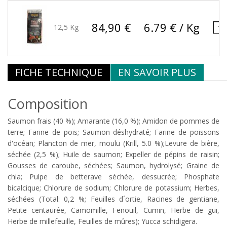
84,90 €
6.79 € / Kg
12,5 Kg
FICHE TECHNIQUE
EN SAVOIR PLUS
Composition
Saumon frais (40 %); Amarante (16,0 %); Amidon de pommes de
terre; Farine de pois; Saumon déshydraté; Farine de poissons
d'océan; Plancton de mer, moulu (Krill, 5.0 %);Levure de bière,
séchée (2,5 %); Huile de saumon; Expeller de pépins de raisin;
Gousses de caroube, séchées; Saumon, hydrolysé; Graine de
chia; Pulpe de betterave séchée, dessucrée; Phosphate
bicalcique; Chlorure de sodium; Chlorure de potassium; Herbes,
séchées (Total: 0,2 %; Feuilles d´ortie, Racines de gentiane,
Petite centaurée, Camomille, Fenouil, Cumin, Herbe de gui,
Herbe de millefeuille, Feuilles de mûres); Yucca schidigera.