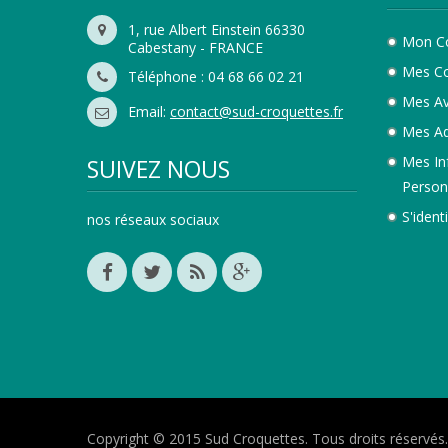
1, rue Albert Einstein 66330
Mon C
Cabestany - FRANCE
Mes C
Téléphone : 04 68 66 02 21
Mes Av
Email:
contact@sud-croquettes.fr
Mes Ad
Mes In
SUIVEZ NOUS
Person
S'identi
nos réseaux sociaux
Copyright © 2015 Sud Croquettes. Tous droits réservés.