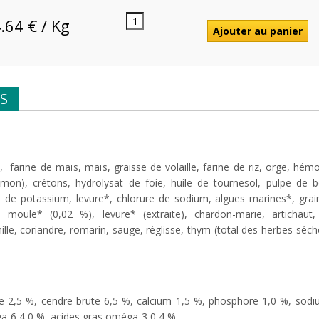
.64 € / Kg
S
 farine de maïs, maïs, graisse de volaille, farine de riz, orge, hém
on), crétons, hydrolysat de foie, huile de tournesol, pulpe de b
 de potassium, levure*, chlorure de sodium, algues marines*, grain
oule* (0,02 %), levure* (extraite), chardon-marie, artichaut, p
lle, coriandre, romarin, sauge, réglisse, thym (total des herbes séch
ute 2,5 %, cendre brute 6,5 %, calcium 1,5 %, phosphore 1,0 %, sod
a-6 4,0 %, acides gras oméga-3 0,4 %.