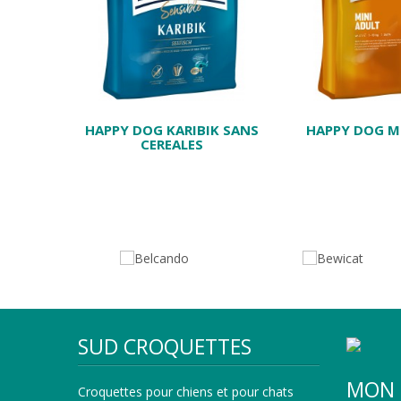
E SANS
HAPPY DOG KARIBIK SANS
HAPPY DOG M
CEREALES
SUD CROQUETTES
MON 
Croquettes pour chiens et pour chats