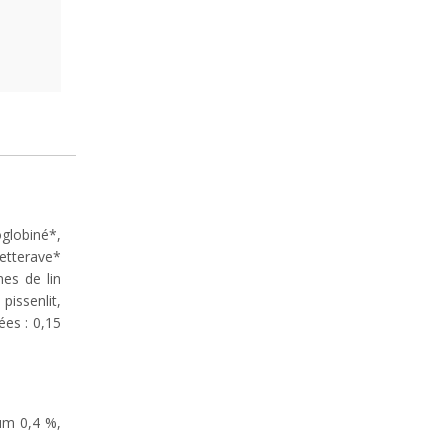
oglobiné*,
etterave*
es de lin
issenlit,
ées : 0,15
ium 0,4 %,