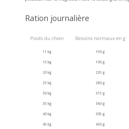
Ration journalière
Poids du chien
Besoins normaux en g
11 kg
150 g
15 kg
190 g
20 kg
235 g
25 kg
280 g
30 kg
315 g
35 kg
360 g
40 kg
395 g
45 kg
430 g