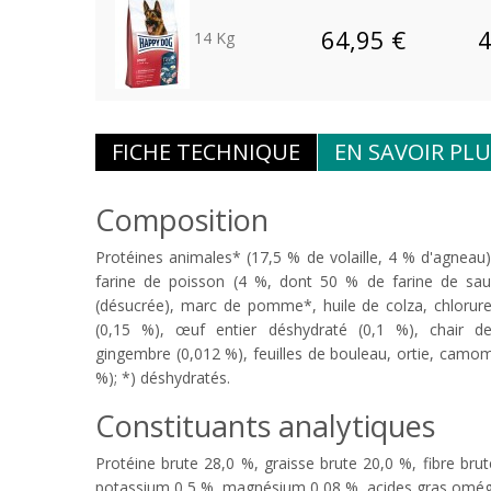
64,95 €
4
14 Kg
FICHE TECHNIQUE
EN SAVOIR PLU
Composition
Protéines animales* (17,5 % de volaille, 4 % d'agneau),
farine de poisson (4 %, dont 50 % de farine de saum
(désucrée), marc de pomme*, huile de colza, chlorure
(0,15 %), œuf entier déshydraté (0,1 %), chair de m
gingembre (0,012 %), feuilles de bouleau, ortie, camomi
%); *) déshydratés.
Constituants analytiques
Protéine brute 28,0 %, graisse brute 20,0 %, fibre br
potassium 0,5 %, magnésium 0,08 %, acides gras omég