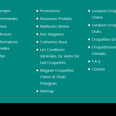
ompte
Promotions
Livraison Croq
Chiens
ommandes
Nouveaux Produits
Livraison Croq
oirs
Meilleures Ventes
Chats
resses
Nos Magasins
Croquettes Gr
formations
Contactez-Nous
Croquettessa
nelles
Les Conditions
Céréales
fier
Générales De Vente De
F.A.Q
Sud Croquettes
Contact
Magasin Croquettes
Chiens Et Chats
Perpignan
Sitemap